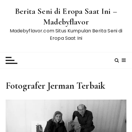
S
Berita Seni di Eropa Saat Ini –
k
i
Madebyflavor
p
Madebyflavor.com Situs Kumpulan Berita Seni di
t
Eropa Saat Ini
o
c
o
n
t
e
Fotografer Jerman Terbaik
n
t