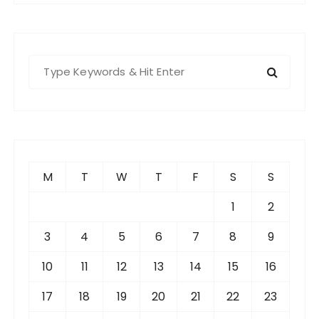
S
e
a
r
c
h
f
M
T
W
T
F
S
S
o
r
1
2
:
3
4
5
6
7
8
9
10
11
12
13
14
15
16
17
18
19
20
21
22
23