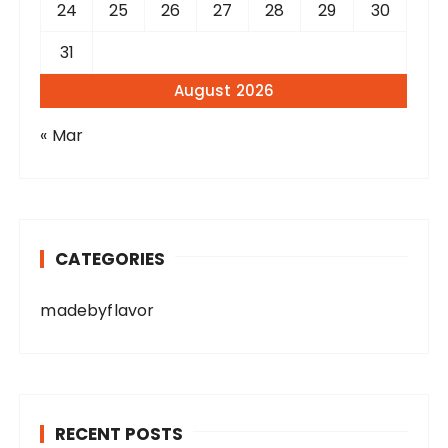
24
25
26
27
28
29
30
31
August 2026
« Mar
CATEGORIES
madebyflavor
RECENT POSTS