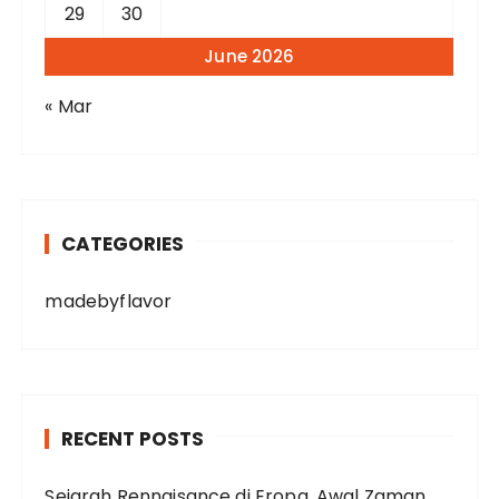
29
30
June 2026
« Mar
CATEGORIES
madebyflavor
RECENT POSTS
Sejarah Rennaisance di Eropa, Awal Zaman