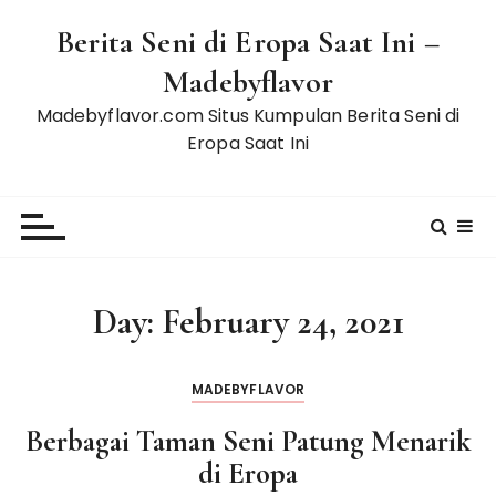
S
Berita Seni di Eropa Saat Ini –
k
i
Madebyflavor
p
Madebyflavor.com Situs Kumpulan Berita Seni di
t
Eropa Saat Ini
o
c
o
n
t
e
Day:
February 24, 2021
n
t
MADEBYFLAVOR
Berbagai Taman Seni Patung Menarik
di Eropa