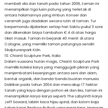
membeli vila dan tanah pada tahun 2006, taman ini
menampilkan tiga lusin patung yang terletak di
antara halamannya yang rimbun. Konser dan
ceramah juga diadakan secara rutin di taman. Tur
berpemandu dijalankan setiap hari Sabtu pukul 3 sore
dan dikenakan biaya tambahan € 4 di atas harga
tiket masuk. Taman ini berjarak 40 menit di utara
Cologne, yang memiliki taman patungnya sendiri:
Skulpturenpark Köln.
10. Chianti Sculpture Park, Italia
Dalam suasana hutan magis, Chianti Sculpture Park
memiliki koleksi karya yang menggugah pikiran yang
menjembatani kesenjangan antara seni dan alam,
bentuk organik, dan benda-benda buatan manusia.
Didirikan pada tahun 2004 dan mencakup 17 hektar
tanah yang kaya dengan pohon ek dan ilex, taman ini
menampilkan karya-karya seperti The Labyrinth karya
Jeff Saward, labirin kaca hijau spiral, dan kolom baja
tahan karat Benbow Bullock yang menjulang, Homage