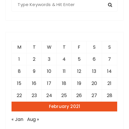
S
e
a
r
c
h
f
M
T
W
T
F
S
S
o
r
1
2
3
4
5
6
7
:
8
9
10
11
12
13
14
15
16
17
18
19
20
21
22
23
24
25
26
27
28
February 2021
« Jan
Aug »