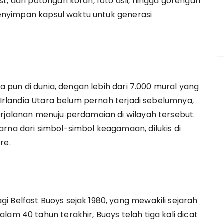
t, dari potongan koran, foto asli, hingga gorengan
 menyimpan kapsul waktu untuk generasi
na pun di dunia, dengan lebih dari 7.000 mural yang
i Irlandia Utara belum pernah terjadi sebelumnya,
erjalanan menuju perdamaian di wilayah tersebut.
rna dari simbol-simbol keagamaan, dilukis di
re.
i Belfast Buoys sejak 1980, yang mewakili sejarah
lam 40 tahun terakhir, Buoys telah tiga kali dicat