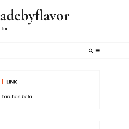
Madebyflavor
 Ini
LINK
taruhan bola