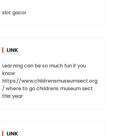
slot gacor
LINK
Learning can be so much fun if you
know
https://www.childrensmuseumsect.org
/
where to go childrens museum sect
this year
LINK