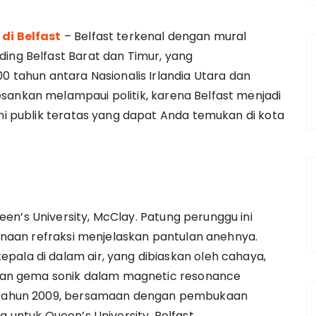
di Belfast
– Belfast terkenal dengan mural
ing Belfast Barat dan Timur, yang
0 tahun antara Nasionalis Irlandia Utara dan
sankan melampaui politik, karena Belfast menjadi
eni publik teratas yang dapat Anda temukan di kota
en’s University, McClay. Patung perunggu ini
ggunaan refraksi menjelaskan pantulan anehnya.
pala di dalam air, yang dibiaskan oleh cahaya,
an gema sonik dalam magnetic resonance
da tahun 2009, bersamaan dengan pembukaan
a untuk Queen’s University, Belfast.