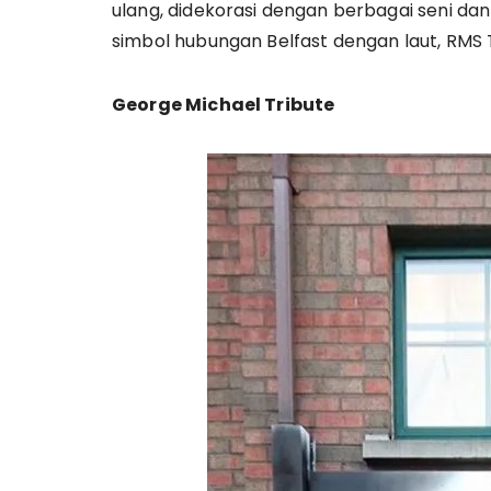
ulang, didekorasi dengan berbagai seni dan
simbol hubungan Belfast dengan laut, RMS Ti
George Michael Tribute