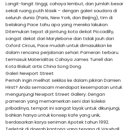
Langit-langit tinggi, cahaya lembut, dan jumlah besar
sekali ruang putih klasik – dengan galeri saudara di
seluruh dunia (Paris, New York, dan Beijing), tim di
belakang Pace tahu apa yang mereka lakukan.
Ditemukan tepat di jantung kota dekat Piccadilly,
sangat dekat dari Marylebone dan tidak jauh dari
Oxford Circus, Pace mudah untuk dimasukkan ke
dalam rencana perjalanan sehari. Pameran terbaru
termasuk Materialitas Cahaya James Turrell dan
Kota Biskuit artis China Song Dong.
Galeri Newport Street
Pernah ingin melihat sekilas ke dalam pikiran Damien
Hirst? Anda semacam mendapat kesempatan untuk
mengunjungi Newport Street Gallery. Dengan
pameran yang memamerkan seni dari koleksi
pribadinya, tempat ini sangat layak untuk dikunjungi,
bahkan hanya untuk konsep kafe yang unik,
berdasarkan karya seniman Apotek tahun 1992.
Terletak di daerah kantong yang tenang di Vauxhall,