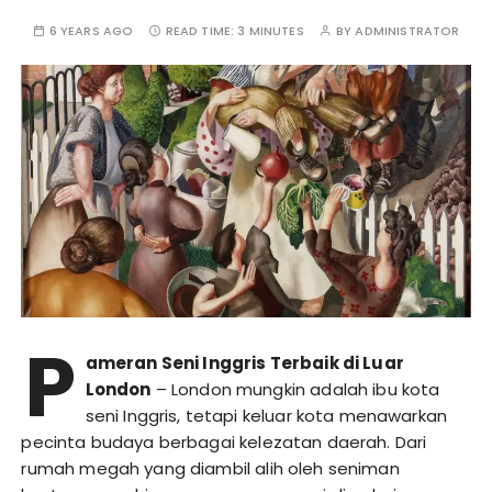
6 YEARS AGO
READ TIME:
3 MINUTES
BY
ADMINISTRATOR
P
ameran Seni Inggris Terbaik di Luar
London
– London mungkin adalah ibu kota
seni Inggris, tetapi keluar kota menawarkan
pecinta budaya berbagai kelezatan daerah. Dari
rumah megah yang diambil alih oleh seniman