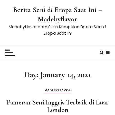
S
Berita Seni di Eropa Saat Ini –
k
i
Madebyflavor
p
Madebyflavor.com Situs Kumpulan Berita Seni di
t
Eropa Saat Ini
o
c
o
n
t
e
Day:
January 14, 2021
n
t
MADEBYFLAVOR
Pameran Seni Inggris Terbaik di Luar
London